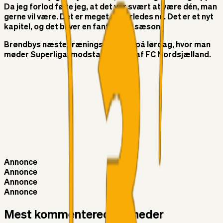
Da jeg forlod følte jeg, at det var svært at være dén, man
gerne vil være. Det er meget anderledes nu. Det er et nyt
kapitel, og det bliver en fantastisk sæson.
Brøndbys næste træningskamp er på lørdag, hvor man
møder Superliga-modstand i form af FC Nordsjælland.
Annonce
Annonce
Annonce
Annonce
Mest kommenterede nyheder