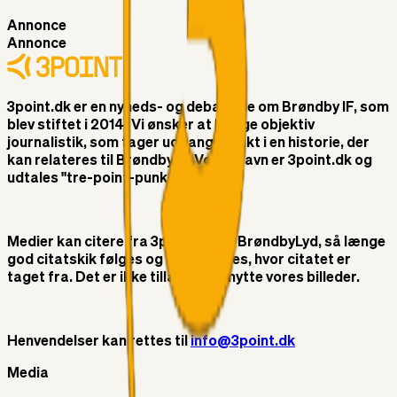
Annonce
Annonce
3point.dk er en nyheds- og debatside om Brøndby IF, som
blev stiftet i 2014. Vi ønsker at bringe objektiv
journalistik, som tager udgangspunkt i en historie, der
kan relateres til Brøndby IF. Vores navn er 3point.dk og
udtales "tre-point-punktum-dk"
Medier kan citere fra 3point.dk og BrøndbyLyd, så længe
god citatskik følges og at der linkes, hvor citatet er
taget fra. Det er ikke tilladt at benytte vores billeder.
Henvendelser kan rettes til
info@3point.dk
Media