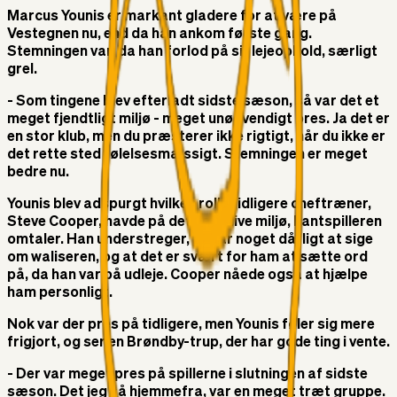
Marcus Younis er markant gladere for at være på
Vestegnen nu, end da han ankom første gang.
Stemningen var, da han forlod på sit lejeophold, særligt
grel.
- Som tingene blev efterladt sidste sæson, så var det et
meget fjendtligt miljø - meget unødvendigt pres. Ja det er
en stor klub, men du præsterer ikke rigtigt, når du ikke er
det rette sted følelsesmæssigt. Stemningen er meget
bedre nu.
Younis blev adspurgt hvilken rolle tidligere cheftræner,
Steve Cooper, havde på det negative miljø, kantspilleren
omtaler. Han understreger, at har noget dårligt at sige
om waliseren, og at det er svært for ham at sætte ord
på, da han var på udleje. Cooper nåede også at hjælpe
ham personligt.
Nok var der pres på tidligere, men Younis føler sig mere
frigjort, og ser en Brøndby-trup, der har gode ting i vente.
- Der var meget pres på spillerne i slutningen af sidste
sæson. Det jeg så hjemmefra, var en meget træt gruppe.