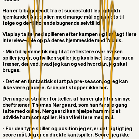
Younis.
Han er tilbagevendt fra et succesfuldt lejeophold i
hjemlandet Australien med mange mål og assists til
følge og dertilhørende bugnende selvtillid.
Viaplay talte med spilleren efter kampen og har lagt flere
interview-dele op på deres hjemmeside med Younis.
- Min tid hjemme fik mig til at reflektere over hvilken
spiller jeg er, og hvilken spiller jeg kan blive. Jeg har nu en
træner, der ved, hvad jeg kan og ved hvordan, jeg skal
bruges.
- Det er en fantastisk start på pre-season, og jeg kan
ikke være gladere. Arbejdet stopper ikke her.
Den unge australier fortæller, at han er glad for sin nye
cheftræner, Thomas Nørgaard, som han første gang
talte med online. Nørgaard kan hjælpe ham med at
udvikle ham som spiller. Han vi kvittere med mål.
- For den type spiller og position jeg er, er det vigtigt jeg
score mål. Jeg er en direkte kantspiller. Scorer jeg ikke