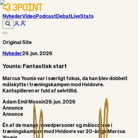
Nyheder
Video
Podcast
Debat
Live
Stats
Original Site
Nyheder
29. jun. 2026
Younis: Fantastisk start
Marcus Younis var i særligt fokus, da han blev dobbelt
målskytte i træningskampen mod Hvidovre.
Kantspilleren er fuld af selvtillid.
Adam Emil Mossin
29. jun. 2026
Annonce
Annonce
Én af de mange hovedpersoner og målscorere i
træningskampen mod Hvidovre var 20-årige Marcus