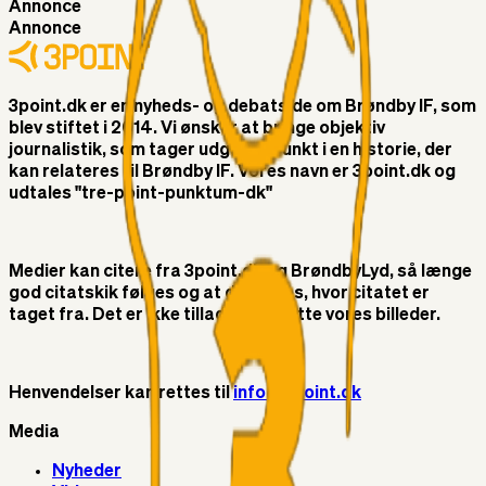
Annonce
Annonce
3point.dk er en nyheds- og debatside om Brøndby IF, som
blev stiftet i 2014. Vi ønsker at bringe objektiv
journalistik, som tager udgangspunkt i en historie, der
kan relateres til Brøndby IF. Vores navn er 3point.dk og
udtales "tre-point-punktum-dk"
Medier kan citere fra 3point.dk og BrøndbyLyd, så længe
god citatskik følges og at der linkes, hvor citatet er
taget fra. Det er ikke tilladt at benytte vores billeder.
Henvendelser kan rettes til
info@3point.dk
Media
Nyheder