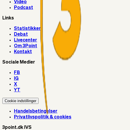
Video
Podcast
Links
Statistikker
Debat
Livecenter
Om 3Point
Kontakt
Sociale Medier
FB
IG
X
YT
Cookie indstillinger
Handelsbetingelser
Privatlivspolitik & cookies
3point.dk IVS