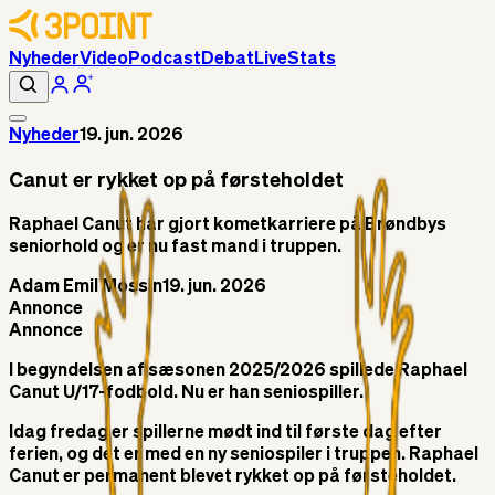
Nyheder
Video
Podcast
Debat
Live
Stats
Nyheder
19. jun. 2026
Canut er rykket op på førsteholdet
Raphael Canut har gjort kometkarriere på Brøndbys
seniorhold og er nu fast mand i truppen.
Adam Emil Mossin
19. jun. 2026
Annonce
Annonce
I begyndelsen af sæsonen 2025/2026 spillede Raphael
Canut U/17-fodbold. Nu er han seniospiller.
Idag fredag er spillerne mødt ind til første dag efter
ferien, og det er med en ny seniospiler i truppen. Raphael
Canut er permanent blevet rykket op på førsteholdet.