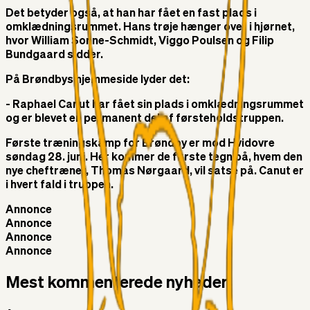
Det betyder også, at han har fået en fast plads i
omklædningsrummet. Hans trøje hænger over i hjørnet,
hvor William Sonne-Schmidt, Viggo Poulsen og Filip
Bundgaard sidder.
På Brøndbys hjemmeside lyder det:
- Raphael Canut har fået sin plads i omklædningsrummet
og er blevet en permanent del af førsteholdstruppen.
Første træningskamp for Brøndby er mod Hvidovre
søndag 28. juni. Her kommer de første tegn på, hvem den
nye cheftræner, Thomas Nørgaard, vil satse på. Canut er
i hvert fald i truppen.
Annonce
Annonce
Annonce
Annonce
Mest kommenterede nyheder